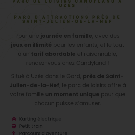
PARC DE LOISIRS CANDYLAND À
UZÈS
PARC D’ATTRACTIONS PRÈS DE
SAINT-JULIEN-DE-LA-NEF
Pour une
journée en famille
, avec des
jeux en illimité
pour les enfants, et le tout
à un
tarif abordable
et raisonnable,
rendez-vous chez Candyland !
Situé à Uzès dans le Gard,
près de Saint-
Julien-de-la-Nef
, le parc de loisirs offre à
votre famille
un moment unique
pour que
chacun puisse s’amuser.
Karting électrique
Petit train
Parcours d’aventure