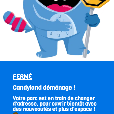
FERMÉ
Candyland déménage !
Votre parc est en train de changer
d'adresse, pour ouvrir bientôt avec
des nouveautés et plus d'espace !