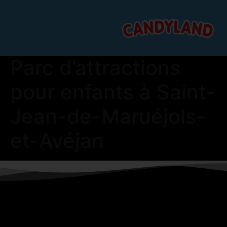
Parc d’attractions
pour enfants à Saint-
Jean-de-Maruéjols-
et-Avéjan