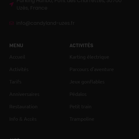
Parking Haribo, Pont des Charrettes, 30700
Uzès, France
info@candyland-uzes.fr
MENU
ACTIVITÉS
Accueil
Karting électrique
Activités
Parcours d'aventure
Tarifs
Jeux gonflables
Anniversaires
Pédalos
Restauration
Petit train
Info & Accès
Trampoline