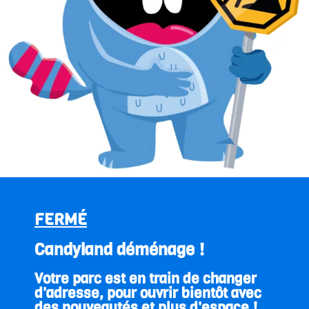
FERMÉ
Candyland déménage !
Votre parc est en train de changer
d'adresse, pour ouvrir bientôt avec
des nouveautés et plus d'espace !