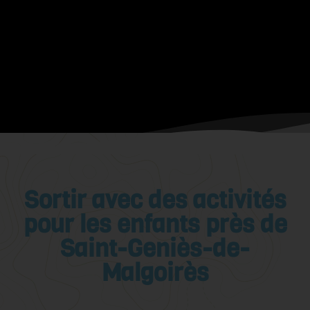
Sortir avec des activités
pour les enfants près de
Saint-Geniès-de-
Malgoirès