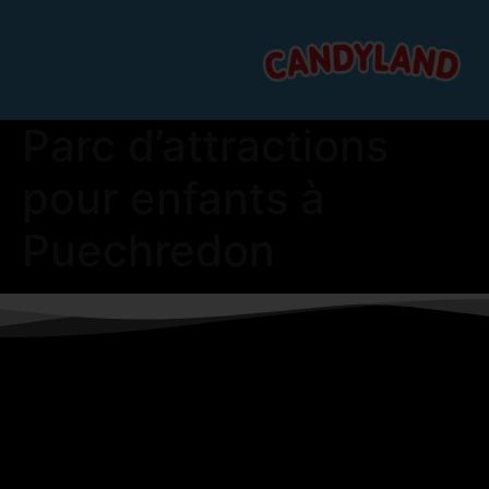
Parc d’attractions
pour enfants à
Puechredon