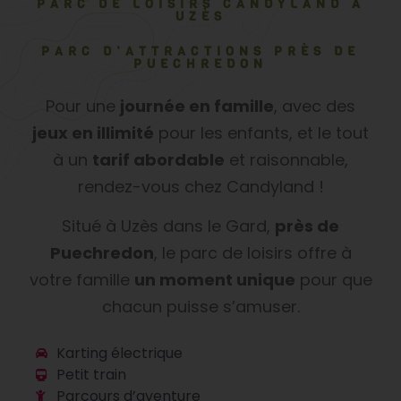
PARC DE LOISIRS CANDYLAND À
UZÈS
PARC D’ATTRACTIONS PRÈS DE
PUECHREDON
Pour une
journée en famille
, avec des
jeux en illimité
pour les enfants, et le tout
à un
tarif abordable
et raisonnable,
rendez-vous chez Candyland !
Situé à Uzès dans le Gard,
près de
Puechredon
, le parc de loisirs offre à
votre famille
un moment unique
pour que
chacun puisse s’amuser.
Karting électrique
Petit train
Parcours d’aventure