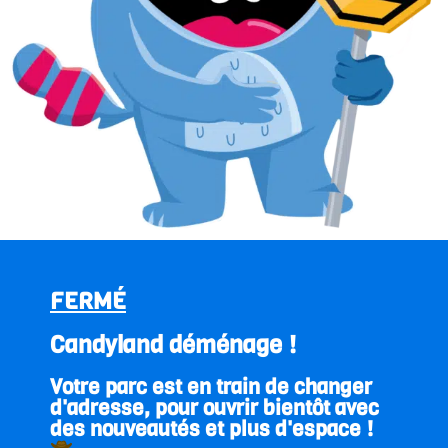
FERMÉ
Candyland déménage !
Votre parc est en train de changer
d'adresse, pour ouvrir bientôt avec
des nouveautés et plus d'espace !