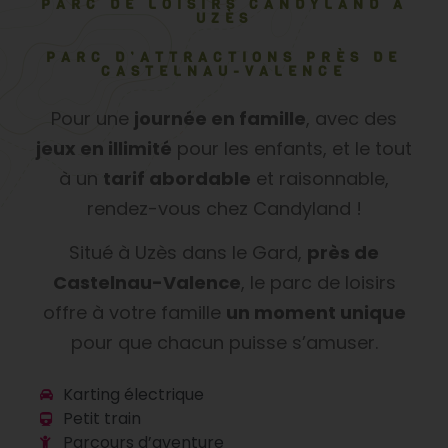
PARC DE LOISIRS CANDYLAND À
UZÈS
PARC D’ATTRACTIONS PRÈS DE
CASTELNAU-VALENCE
Pour une
journée en famille
, avec des
jeux en illimité
pour les enfants, et le tout
à un
tarif abordable
et raisonnable,
rendez-vous chez Candyland !
Situé à Uzès dans le Gard,
près de
Castelnau-Valence
, le parc de loisirs
offre à votre famille
un moment unique
pour que chacun puisse s’amuser.
Karting électrique
Petit train
Parcours d’aventure