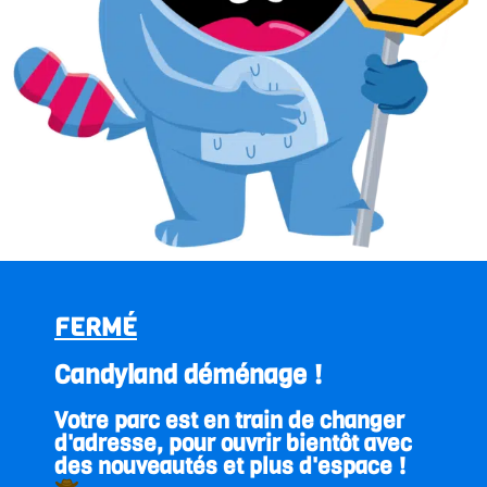
FERMÉ
Candyland déménage !
Votre parc est en train de changer
d'adresse, pour ouvrir bientôt avec
des nouveautés et plus d'espace !