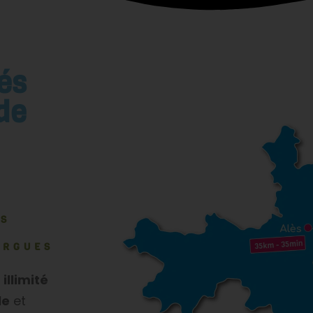
tés
de
ÈS
ARGUES
 illimité
le
et