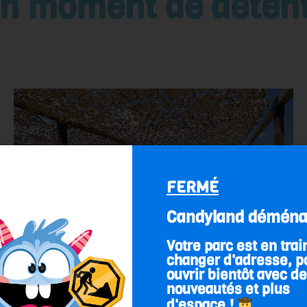
n moment de déten
FERMÉ
Candyland déména
Votre parc est en trai
changer d'adresse, p
ouvrir bientôt avec d
nouveautés et plus
Zones d’ombre
d'espace !