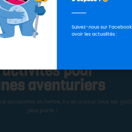
Un petit café sur nos terrasses ombragées ?
Suivez-nous sur Facebook
avoir les actualités :
ACTIVITÉS
 activités pour
unes aventuriers
ore acrobates en herbe, il y en a pour tous les go
plus partir !