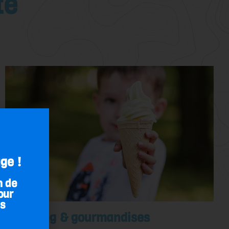
te
ge !
n de
our
es
Snacking & gourmandises