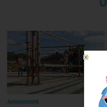
U
Amusement