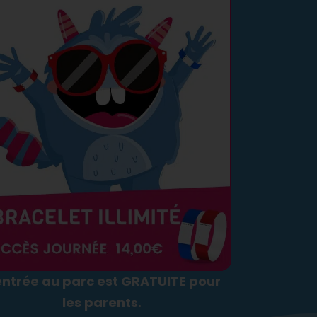
entrée au parc est GRATUITE pour
les parents.