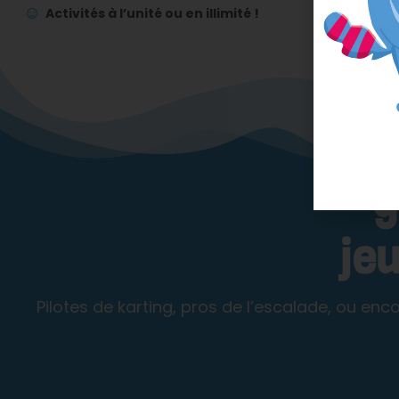
Activités à l’unité ou en illimité !
9
je
Pilotes de karting, pros de l’escalade, ou enc