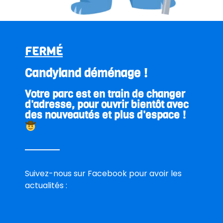
E-mail
FERMÉ
Téléphone
Candyland déménage !
Votre parc est en train de changer
Date de la réservation
d'adresse, pour ouvrir bientôt avec
des nouveautés et plus d'espace !
Heure d’arrivée
Nombre d’adultes
Suivez-nous sur Facebook pour avoir les
actualités :
Nombre d’enfants