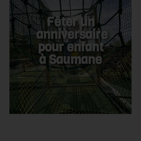
Fêter un
anniversaire
pour enfant
à Saumane