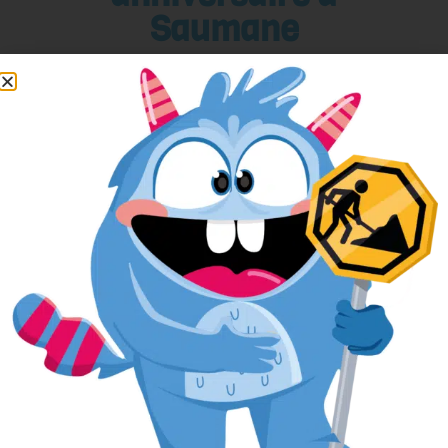
Saumane
Pour réserver votre anniversaire
facilement, remplissez le formulaire ci-
après.
L’anniversaire sera alors réservé dans
notre planning, et si nous avons besoin
de vous contacter, nous aurons toutes
vos informations sous la main.
Votre nom