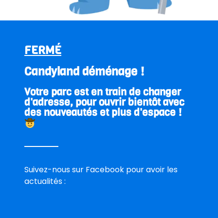
E-mail
FERMÉ
Téléphone
Candyland déménage !
Votre parc est en train de changer
Date de la réservation
d'adresse, pour ouvrir bientôt avec
des nouveautés et plus d'espace !
Heure d’arrivée
Nombre d’adultes
Suivez-nous sur Facebook pour avoir les
actualités :
Nombre d’enfants