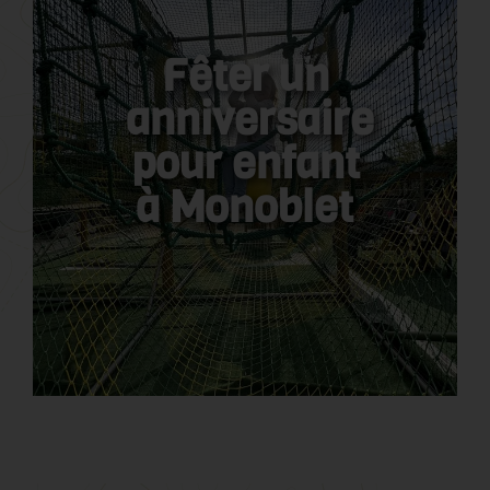
Fêter un
anniversaire
pour enfant
à Monoblet