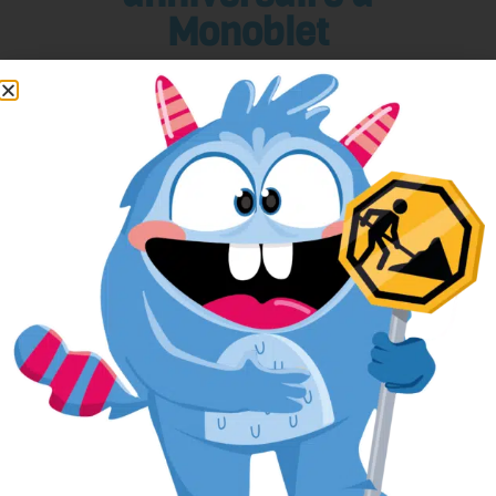
Monoblet
Pour réserver votre anniversaire
facilement, remplissez le formulaire ci-
après.
L’anniversaire sera alors réservé dans
notre planning, et si nous avons besoin
de vous contacter, nous aurons toutes
vos informations sous la main.
Votre nom