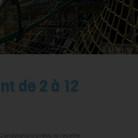
nt de 2 à 12
c Candyland a prévu la recette