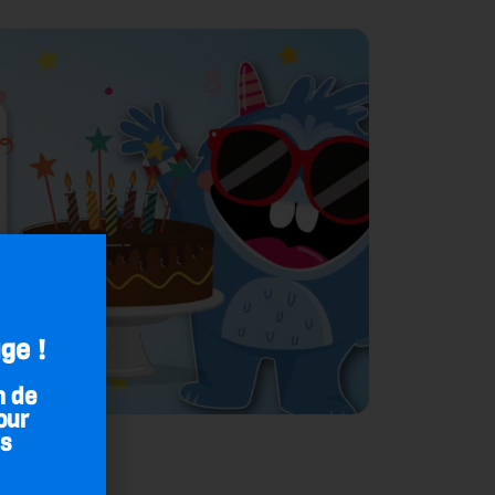
ge !
n de
our
es