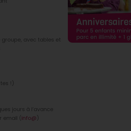
ant
 groupe, avec tables et
s
tes !)
ques jours à l’avance
r email (
info@
)