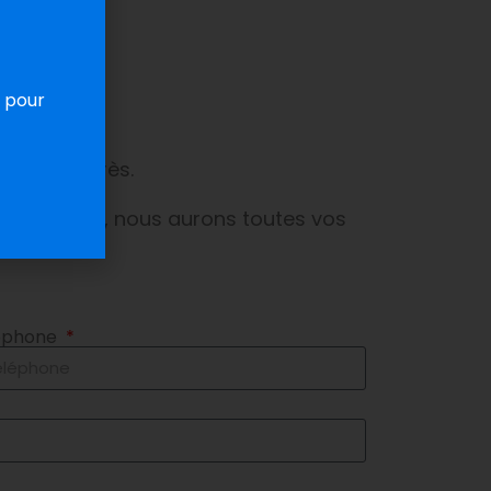
oule
 pour
aire ci-après.
s contacter, nous aurons toutes vos
éphone