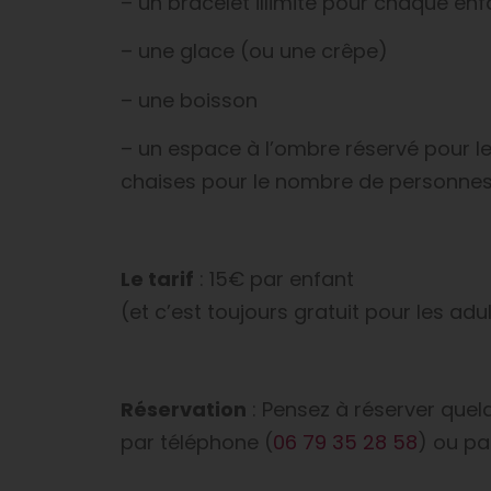
– un bracelet illimité pour chaque enf
– une glace (ou une crêpe)
– une boisson
– un espace à l’ombre réservé pour le
chaises pour le nombre de personne
Le tarif
: 15€ par enfant
(et c’est toujours gratuit pour les adul
Réservation
: Pensez à réserver quel
par téléphone (
06 79 35 28 58
) ou pa