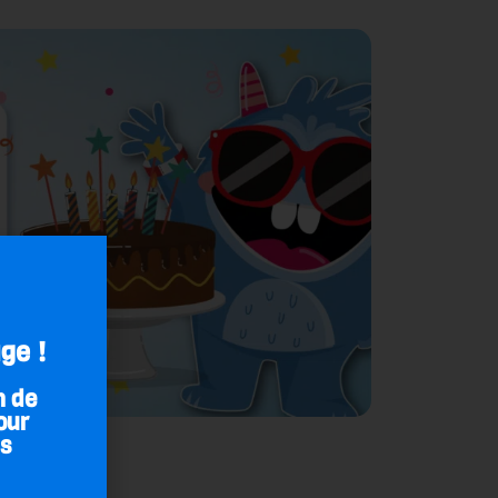
ge !
n de
our
es