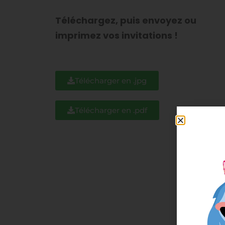
Téléchargez, puis envoyez ou
imprimez vos invitations !
Télécharger en .jpg
Télécharger en .pdf