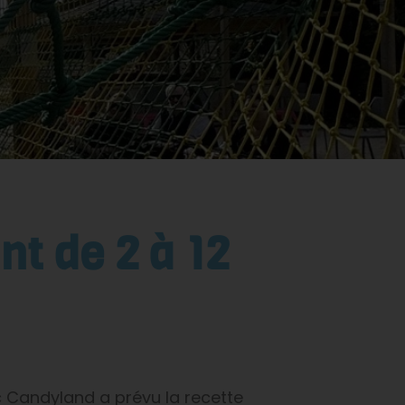
nt de 2 à 12
rc Candyland a prévu la recette