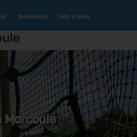
res
Restauration
Infos & Accès
oule
à Marcoule