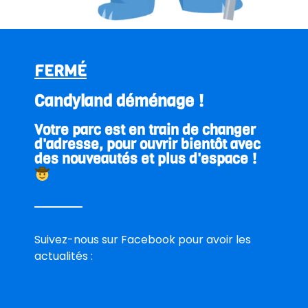
E-mail
FERMÉ
Téléphone
Candyland déménage !
Votre parc est en train de changer
Date de la réservation
d'adresse, pour ouvrir bientôt avec
des nouveautés et plus d'espace !
Heure d’arrivée
Nombre d’adultes
Suivez-nous sur Facebook pour avoir les
actualités :
Nombre d’enfants