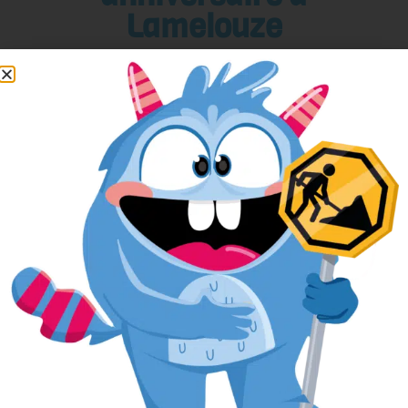
Lamelouze
Pour réserver votre anniversaire
facilement, remplissez le formulaire ci-
après.
L’anniversaire sera alors réservé dans
notre planning, et si nous avons besoin
de vous contacter, nous aurons toutes
vos informations sous la main.
Votre nom