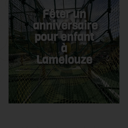
Fêter un
anniversaire
pour enfant
à
Lamelouze