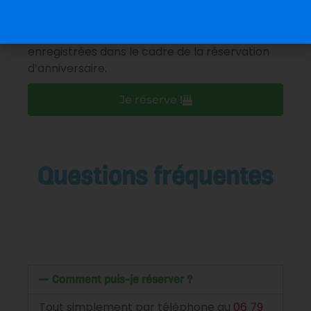
J’accepte que les informations saisies soient
enregistrées dans le cadre de la réservation
d’anniversaire.
Je réserve !
Questions fréquentes
Comment puis-je réserver ?
Tout simplement par téléphone au
06 79