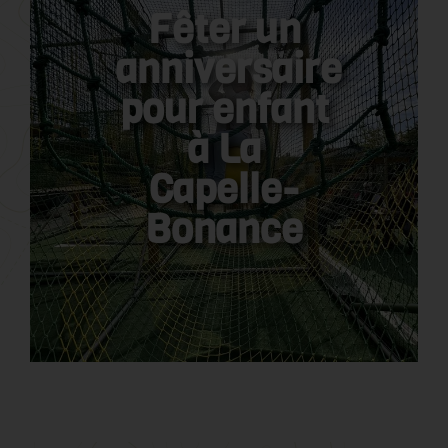
Fêter un
anniversaire
pour enfant
à La
Capelle-
Bonance