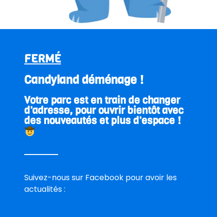
Votre nom
E-mail
FERMÉ
Candyland déménage !
Téléphone
Votre parc est en train de changer
d'adresse, pour ouvrir bientôt avec
Date de la réservation
des nouveautés et plus d'espace !
Heure d’arrivée
Nombre d’adultes
Suivez-nous sur Facebook pour avoir les
actualités :
Nombre d’enfants