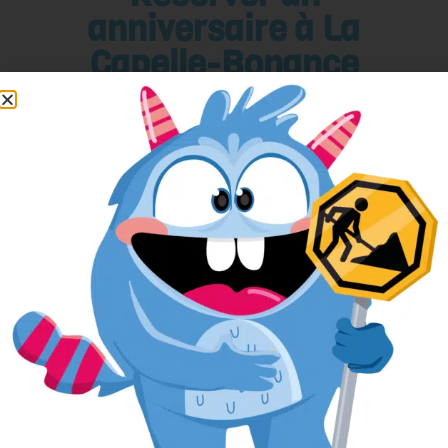
anniversaire à La
Capelle-Bonance
Pour réserver votre anniversaire
facilement, remplissez le formulaire ci-
après.
L’anniversaire sera alors réservé dans
notre planning, et si nous avons besoin
de vous contacter, nous aurons toutes
vos informations sous la main.