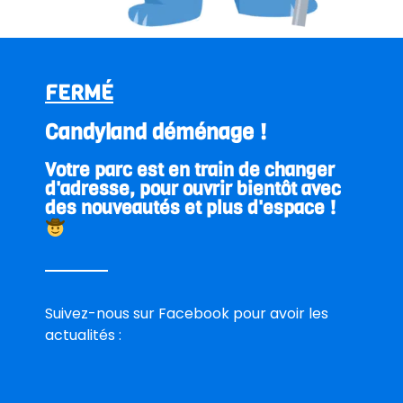
E-mail
FERMÉ
Téléphone
Candyland déménage !
Votre parc est en train de changer
Date de la réservation
d'adresse, pour ouvrir bientôt avec
des nouveautés et plus d'espace !
Heure d’arrivée
Nombre d’adultes
Suivez-nous sur Facebook pour avoir les
actualités :
Nombre d’enfants