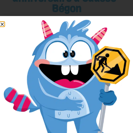
Bégon
Pour réserver votre anniversaire
facilement, remplissez le formulaire ci-
après.
L’anniversaire sera alors réservé dans
notre planning, et si nous avons besoin
de vous contacter, nous aurons toutes
vos informations sous la main.
Votre nom