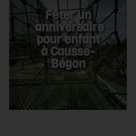
Fêter un
anniversaire
pour enfant
à Causse-
Bégon