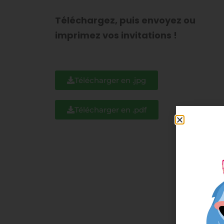
Téléchargez, puis envoyez ou
imprimez vos invitations !
Télécharger en .jpg
Télécharger en .pdf