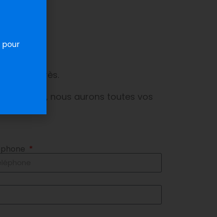
mon
 pour
aire ci-après.
s contacter, nous aurons toutes vos
éphone