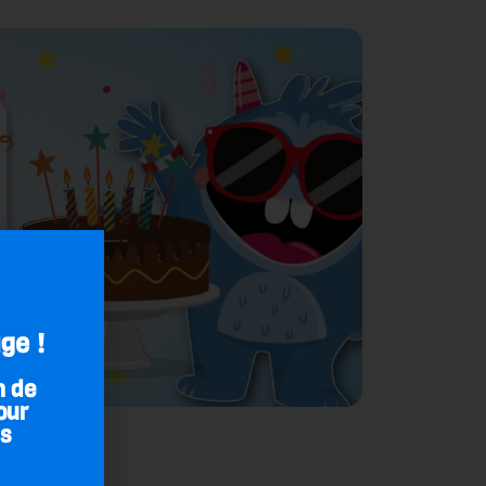
ge !
n de
our
es