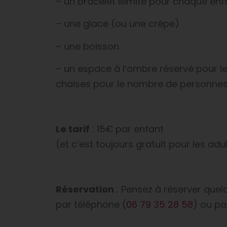
– un bracelet illimité pour chaque enf
– une glace (ou une crêpe)
– une boisson
– un espace à l’ombre réservé pour le
chaises pour le nombre de personne
Le tarif
: 15€ par enfant
(et c’est toujours gratuit pour les adul
Réservation
: Pensez à réserver quel
par téléphone (
06 79 35 28 58
) ou pa