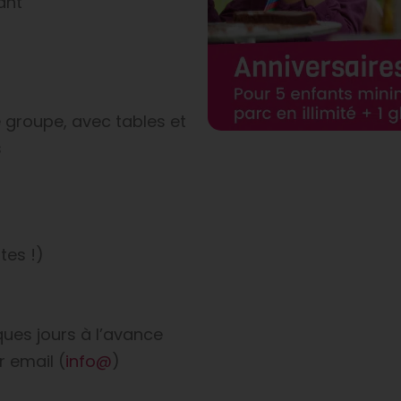
ant
 groupe, avec tables et
s
tes !)
ques jours à l’avance
r email (
info@
)