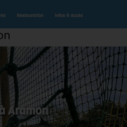
res
Restauration
Infos & Accès
on
t à Aramon