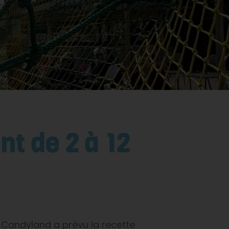
nt de 2 à 12
c Candyland a prévu la recette