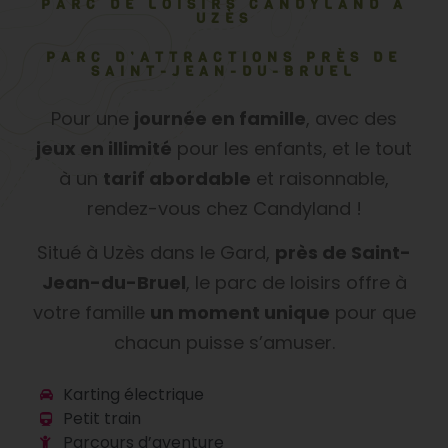
PARC DE LOISIRS CANDYLAND À
UZÈS
PARC D’ATTRACTIONS PRÈS DE
SAINT-JEAN-DU-BRUEL
Pour une
journée en famille
, avec des
jeux en illimité
pour les enfants, et le tout
à un
tarif abordable
et raisonnable,
rendez-vous chez Candyland !
Situé à Uzès dans le Gard,
près de Saint-
Jean-du-Bruel
, le parc de loisirs offre à
votre famille
un moment unique
pour que
chacun puisse s’amuser.
Karting électrique
Petit train
Parcours d’aventure