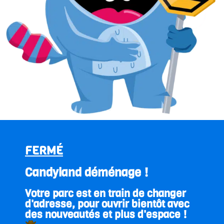
FERMÉ
Candyland déménage !
Votre parc est en train de changer
d'adresse, pour ouvrir bientôt avec
des nouveautés et plus d'espace !