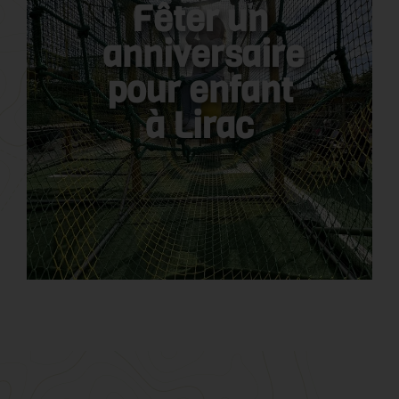
Fêter un
anniversaire
pour enfant
à Lirac