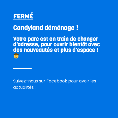
Téléphone
FERMÉ
Candyland déménage !
Date de la réservation
Votre parc est en train de changer
d'adresse, pour ouvrir bientôt avec
Heure d’arrivée
des nouveautés et plus d'espace !
Nombre d’adultes
Suivez-nous sur Facebook pour avoir les
Nombre d’enfants
actualités :
J’accepte que les informations saisies soient
enregistrées dans le cadre de la réservation
d’anniversaire.