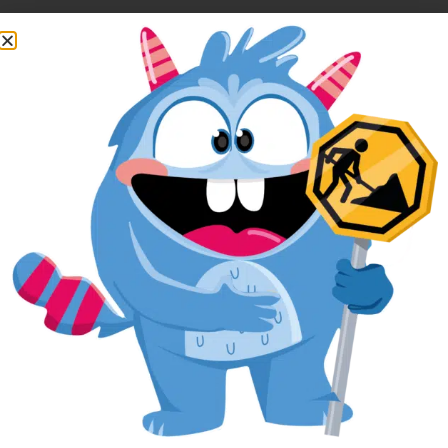
Pour réserver votre anniversaire
facilement, remplissez le formulaire ci-
après.
L’anniversaire sera alors réservé dans
notre planning, et si nous avons besoin
de vous contacter, nous aurons toutes
vos informations sous la main.
Votre nom
E-mail