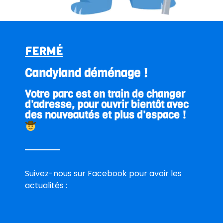
E-mail
FERMÉ
Téléphone
Candyland déménage !
Votre parc est en train de changer
Date de la réservation
d'adresse, pour ouvrir bientôt avec
des nouveautés et plus d'espace !
Heure d’arrivée
Nombre d’adultes
Suivez-nous sur Facebook pour avoir les
actualités :
Nombre d’enfants