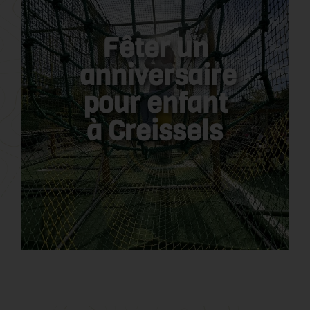
Fêter un
anniversaire
pour enfant
à Creissels