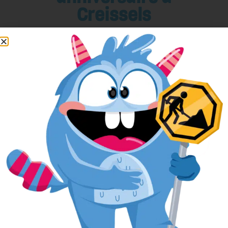
Creissels
Pour réserver votre anniversaire
facilement, remplissez le formulaire ci-
après.
L’anniversaire sera alors réservé dans
notre planning, et si nous avons besoin
de vous contacter, nous aurons toutes
vos informations sous la main.
Votre nom